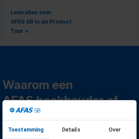
Lees alles over
AFAS SB in de Product
Tour >
Waarom een
AFAS boekhouder of
accountant?
Toestemming
Details
Over
Voordelen van een AFAS-