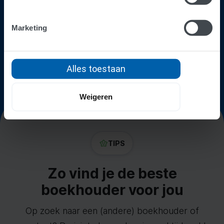
Direct zoeken op vestigingsplaats
Meerdere boekhouders met elkaar vergelijken
Marketing
Gratis en vrijblijvend contact opnemen
Alles toestaan
Zoek een AFAS accountant
Weigeren
TIPS
Zo vind je de beste
boekhouder voor jou
Op zoek naar een (andere) boekhouder of