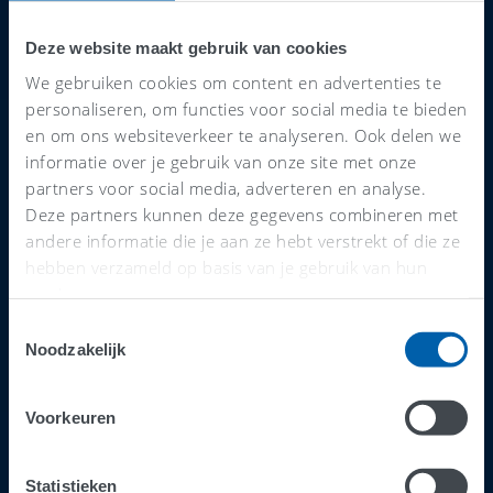
boekhouder in Dordrecht
Deze website maakt gebruik van cookies
Slim samenwerken:
Alles in één systeem, van
We gebruiken cookies om content en advertenties te
offertes tot facturen.
personaliseren, om functies voor social media te bieden
en om ons websiteverkeer te analyseren. Ook delen we
Realtime inzicht:
Actuele cijfers helpen je
informatie over je gebruik van onze site met onze
sneller beslissen.
partners voor social media, adverteren en analyse.
Automatisch geregeld:
Minder handwerk,
Deze partners kunnen deze gegevens combineren met
meer overzicht.
andere informatie die je aan ze hebt verstrekt of die ze
hebben verzameld op basis van je gebruik van hun
Lokale kennis:
De accountant in Dordrecht
services.
kent de regels en kansen in jouw regio.
Toestemmingsselectie
Noodzakelijk
Voordelen van een
boekhouder zoeken via
Voorkeuren
AFAS
Statistieken