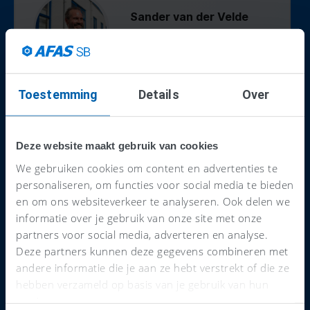
Sander van der Velde
Sterkveld Administratie
ACCOUNTANT
Lees meer >
Toestemming
Details
Over
Deze website maakt gebruik van cookies
We gebruiken cookies om content en advertenties te
personaliseren, om functies voor social media te bieden
en om ons websiteverkeer te analyseren. Ook delen we
informatie over je gebruik van onze site met onze
partners voor social media, adverteren en analyse.
Deze partners kunnen deze gegevens combineren met
Daarom houden
andere informatie die je aan ze hebt verstrekt of die ze
verenigingen van AFAS
hebben verzameld op basis van je gebruik van hun
services.