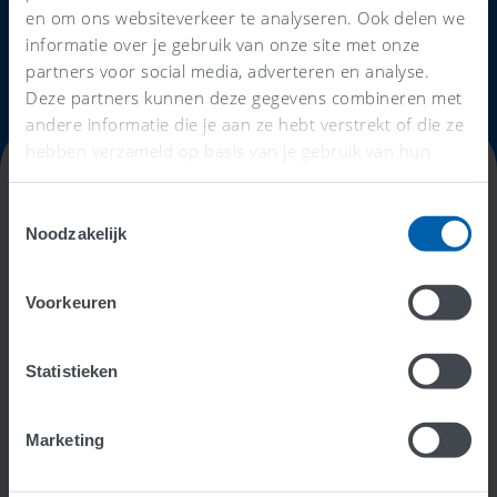
en om ons websiteverkeer te analyseren. Ook delen we
informatie over je gebruik van onze site met onze
Zoek een AFAS accountant
partners voor social media, adverteren en analyse.
Deze partners kunnen deze gegevens combineren met
andere informatie die je aan ze hebt verstrekt of die ze
hebben verzameld op basis van je gebruik van hun
services.
Toestemmingsselectie
TIPS
Noodzakelijk
Zo vind je de beste
Voorkeuren
boekhouder voor jou
Op zoek naar een (andere) boekhouder of
Statistieken
accountant? De juiste keuze kan je veel tijd, geld en
stress besparen. Hier zijn een aantal punten waarop
Marketing
je kunt letten.