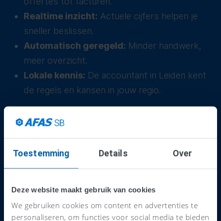
offertes tot facturen.
Realtime inzicht:
Actuele cijfers helpen je
sneller beslissen.
Automatisch geregeld:
Minder handwerk,
meer overzicht.
Lokale kennis:
De accountant in Leiden kent
de regels en kansen in jouw regio.
Voordelen van een
boekhouder zoeken via
AFAS
Toestemming
Details
Over
Direct zoeken op vestigingsplaats
Deze website maakt gebruik van cookies
Meerdere boekhouders met elkaar vergelijken
We gebruiken cookies om content en advertenties te
Gratis en vrijblijvend contact opnemen
personaliseren, om functies voor social media te bieden