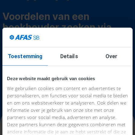
Voordelen van een
boekhouder zoeken via
AFAS
Direct zoeken op vestigingsplaats
Toestemming
Details
Over
Meerdere boekhouders met elkaar vergelijken
Gratis en vrijblijvend contact opnemen
Deze website maakt gebruik van cookies
We gebruiken cookies om content en advertenties te
Zoek een AFAS accountant
personaliseren, om functies voor social media te bieden
en om ons websiteverkeer te analyseren. Ook delen we
informatie over je gebruik van onze site met onze
partners voor social media, adverteren en analyse.
Deze partners kunnen deze gegevens combineren met
andere informatie die je aan ze hebt verstrekt of die ze