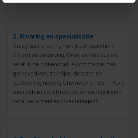
2. Ervaring en specialisatie
Vraag naar ervaring met jouw branche in
Sittard en omgeving. Denk aan horeca en
retail in de binnenstad, e commerce met
grensverkeer, zakelijke diensten en
toelevering richting Chemelot en Born. Kent
men subsidies, aftrekposten en regelingen
voor personeel en investeringen?