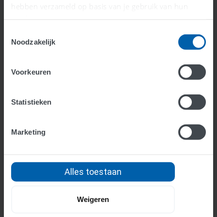
TIPS
hebben verzameld op basis van je gebruik van hun
services.
Zo vind je de beste
Toestemmingsselectie
Noodzakelijk
boekhouder voor jou
Op zoek naar een (andere) boekhouder of
Voorkeuren
accountant? De juiste keuze kan je veel tijd, geld en
stress besparen. Hier zijn een aantal punten waarop
Statistieken
je kunt letten.
Marketing
1. Beroepsorganisatie
Check of het kantoor is aangesloten bij
Alles toestaan
NBA voor accountants of NOAB en RB voor
boekhouders. Dat geeft vertrouwen in
Weigeren
kwaliteit en permanente educatie.