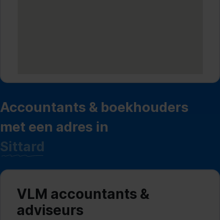
Accountants & boekhouders
met een adres in
Sittard
VLM accountants &
adviseurs