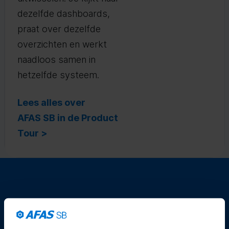
dezelfde dashboards,
praat over dezelfde
overzichten en werkt
naadloos samen in
hetzelfde systeem.
Lees alles over
AFAS SB in de Product
Tour >
Waarom een