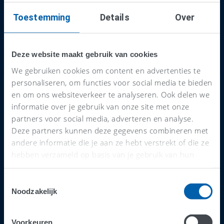
AFAS boekhouder of
Toestemming
Details
Over
accountant?
Deze website maakt gebruik van cookies
We gebruiken cookies om content en advertenties te
Voordelen van een AFAS-
personaliseren, om functies voor social media te bieden
boekhouder in Tilburg
en om ons websiteverkeer te analyseren. Ook delen we
informatie over je gebruik van onze site met onze
Slim samenwerken:
Alles in één systeem, van
partners voor social media, adverteren en analyse.
offertes tot facturen.
Deze partners kunnen deze gegevens combineren met
andere informatie die je aan ze hebt verstrekt of die ze
Realtime inzicht:
Actuele cijfers helpen je
hebben verzameld op basis van je gebruik van hun
sneller beslissen.
services.
Automatisch geregeld:
Minder handwerk,
Toestemmingsselectie
meer overzicht.
Noodzakelijk
Lokale kennis:
De accountant in Tilburg kent
de regels en kansen in jouw regio.
Voorkeuren