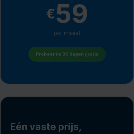
59
€
per maand
Probeer nu 30 dagen gratis
Eén vaste prijs,