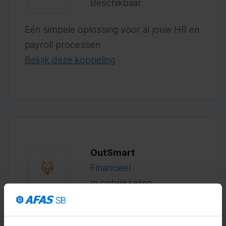
Beschikbaar
Eén simpele oplossing voor al jouw HR en
payroll processen
Bekijk deze koppeling
OutSmart
Financieel
In ontwikkeling
Digitale werkbonnen van Offerte tot
Factuur