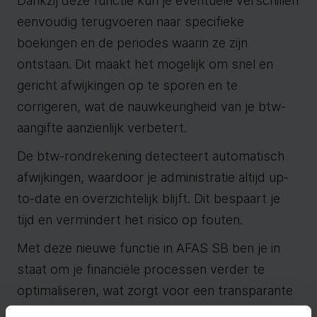
Dankzij deze functie kun je eventuele verschillen
eenvoudig terugvoeren naar specifieke
boekingen en de periodes waarin ze zijn
ontstaan. Dit maakt het mogelijk om snel en
gericht afwijkingen op te sporen en te
corrigeren, wat de nauwkeurigheid van je btw-
aangifte aanzienlijk verbetert.
De btw-rondrekening detecteert automatisch
afwijkingen, waardoor je administratie altijd up-
to-date en overzichtelijk blijft. Dit bespaart je
tijd en vermindert het risico op fouten.
Met deze nieuwe functie in AFAS SB ben je in
staat om je financiële processen verder te
optimaliseren, wat zorgt voor een transparante
en betrouwbare btw-administratie. Hierdoor kun