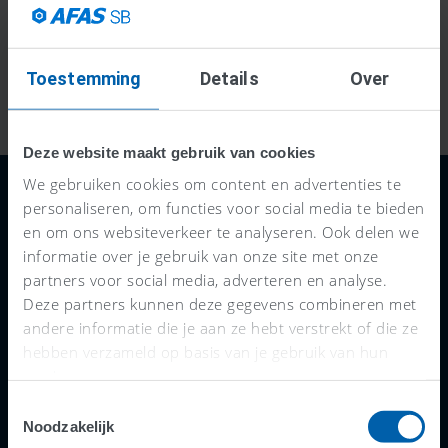
je met vertrouwen je btw-verplichtingen
nakomen en je aangiftes indienen. Lees alles
Toestemming
Details
Over
over de
btw-rondrekening
.
< Bekijk alle updates
Deze website maakt gebruik van cookies
We gebruiken cookies om content en advertenties te
personaliseren, om functies voor social media te bieden
en om ons websiteverkeer te analyseren. Ook delen we
informatie over je gebruik van onze site met onze
partners voor social media, adverteren en analyse.
Software
Functies
Deze partners kunnen deze gegevens combineren met
andere informatie die je aan ze hebt verstrekt of die ze
Bestellen (30 dagen
Abonnementen &
hebben verzameld op basis van je gebruik van hun
services.
gratis)
incasseren
Toestemmingsselectie
ERP (5+ medewerkers)
AFAS Link app
Noodzakelijk