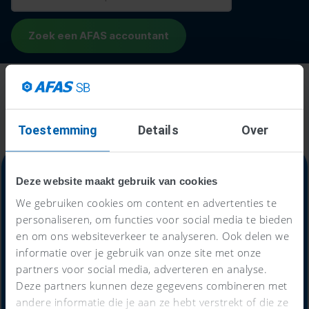
Toestemming
Details
Over
Deze website maakt gebruik van cookies
We gebruiken cookies om content en advertenties te
Alles-in-één-prijs
personaliseren, om functies voor social media te bieden
en om ons websiteverkeer te analyseren. Ook delen we
59
informatie over je gebruik van onze site met onze
€
partners voor social media, adverteren en analyse.
Deze partners kunnen deze gegevens combineren met
andere informatie die je aan ze hebt verstrekt of die ze