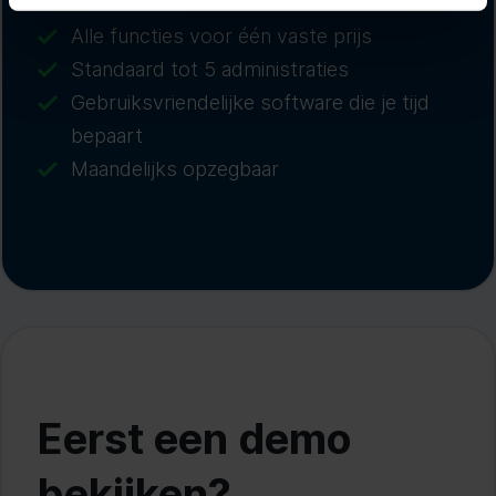
Alle functies voor één vaste prijs
Standaard tot 5 administraties
Gebruiksvriendelijke software die je tijd
bepaart
Maandelijks opzegbaar
Eerst een demo
bekijken?