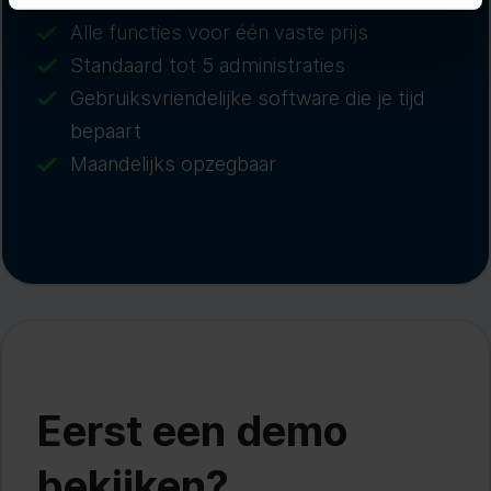
Alle functies voor één vaste prijs
Standaard tot 5 administraties
Gebruiksvriendelijke software die je tijd
bepaart
Maandelijks opzegbaar
Eerst een demo
bekijken?