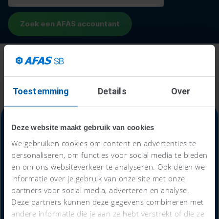
Toestemming
Details
Over
Deze website maakt gebruik van cookies
We gebruiken cookies om content en advertenties te
Alles-in-één-prijs
personaliseren, om functies voor social media te bieden
en om ons websiteverkeer te analyseren. Ook delen we
59
informatie over je gebruik van onze site met onze
€
partners voor social media, adverteren en analyse.
Deze partners kunnen deze gegevens combineren met
andere informatie die je aan ze hebt verstrekt of die ze