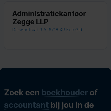
Administratiekantoor
Zegge LLP
Darwinstraat 3 A, 6718 XR Ede Gld
Zoek een
boekhouder
of
accountant
bij jou in de