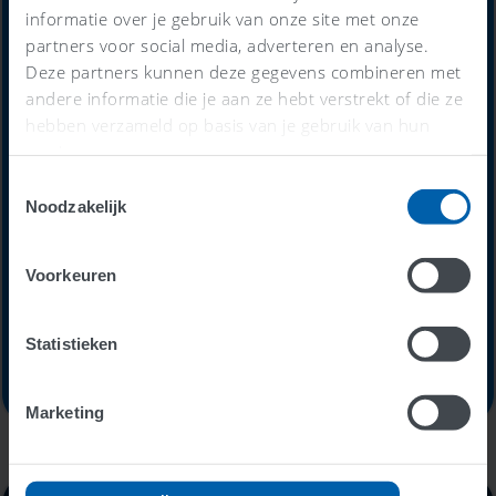
informatie over je gebruik van onze site met onze
partners voor social media, adverteren en analyse.
Alles-in-één-prijs
Deze partners kunnen deze gegevens combineren met
andere informatie die je aan ze hebt verstrekt of die ze
59
hebben verzameld op basis van je gebruik van hun
€
services.
Toestemmingsselectie
Noodzakelijk
per maand
Voorkeuren
Probeer nu 30 dagen gratis
Statistieken
Marketing