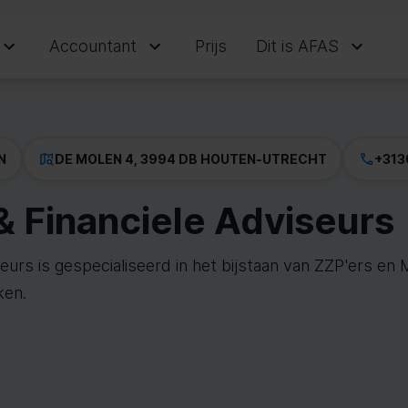
Accountant
Prijs
Dit is AFAS
N
DE MOLEN 4, 3994 DB HOUTEN
-
UTRECHT
+313
& Financiele Adviseurs
eurs is gespecialiseerd in het bijstaan van ZZP'ers e
ken.