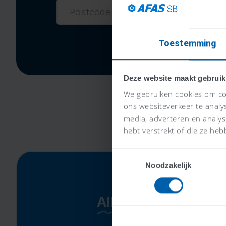
Toestemming
Deze website maakt gebruik
We gebruiken cookies om con
ons websiteverkeer te analy
media, adverteren en analy
hebt verstrekt of die ze heb
Toestemmingsselectie
Noodzakelijk
Alles-in-één-prijs