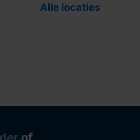
Alle locaties
der
of