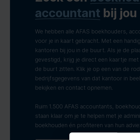
accountant
bij jou
We hebben alle AFAS boekhouders, acco
voor je in kaart gebracht. Met een handig
kantoren bij jou in de buurt. Als je de pla
gevestigd, krijg je direct een kaartje me
de buurt zitten. Klik je op een van de ro
bedrijfsgegevens van dat kantoor in bee
bekijken en contact opnemen.
Ruim 1.500 AFAS accountants, boekhoud
staan klaar om je te helpen met je adminis
boekhouden én profiteren van hun advie