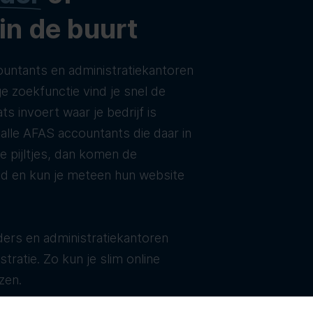
 in de buurt
untants en administratiekantoren
e zoekfunctie vind je snel de
ats invoert waar je bedrijf is
t alle AFAS accountants die daar in
de pijltjes, dan komen de
ld en kun je meteen hun website
ers en administratiekantoren
tratie. Zo kun je slim online
zen.