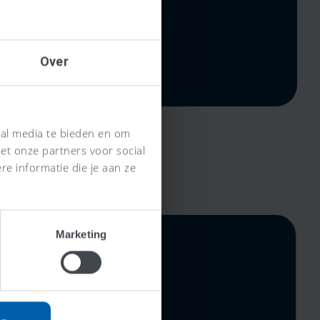
Over
ial media te bieden en om
et onze partners voor social
e informatie die je aan ze
Marketing
rijs,