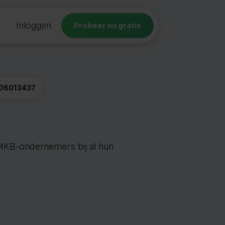
Inloggen
Probeer nu gratis
06013437
n MKB-ondernemers bij al hun