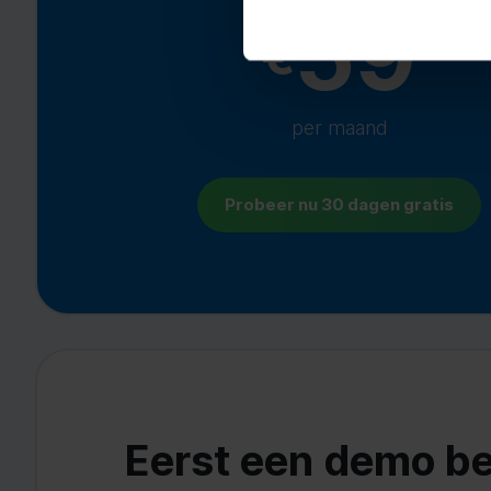
59
€
per maand
Probeer nu 30 dagen gratis
Eerst een demo be