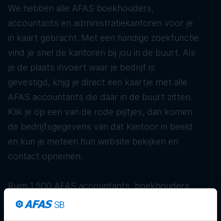
We hebben alle AFAS boekhouders,
accountants en administratiekantoren voor je
in kaart gebracht. Met een handige zoekfunctie
vind je snel de kantoren bij jou in de buurt. Als
je de plaats invoert waar je bedrijf is
gevestigd, krijg je direct een kaartje met alle
AFAS accountants die daar in de buurt zitten.
Klik je op een van de rode pijltjes, dan komen
de bedrijfsgegevens van dat kantoor in beeld
en kun je meteen hun website bekijken en
contact opnemen.
Ruim 1.500 AFAS accountants, boekhouders
en administratiekantoren staan klaar om je te
helpen met je administratie. Zo kun je slim