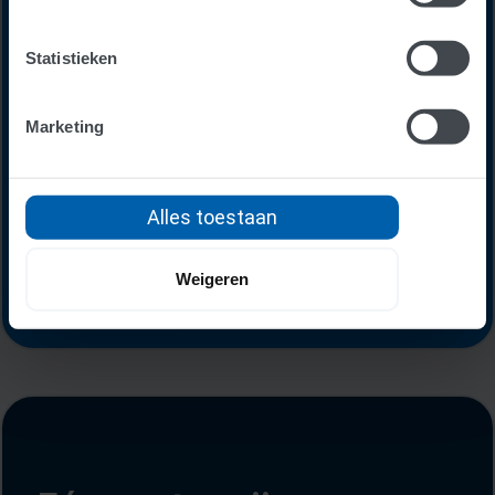
59
Statistieken
€
Marketing
per maand
Alles toestaan
Probeer nu 30 dagen gratis
Weigeren