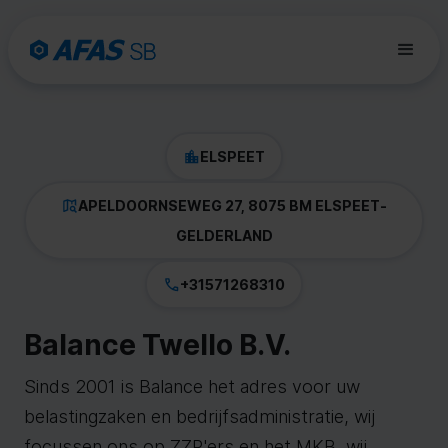
ELSPEET
APELDOORNSEWEG 27, 8075 BM ELSPEET
-
GELDERLAND
+31571268310
Balance Twello B.V.
Sinds 2001 is Balance het adres voor uw
belastingzaken en bedrijfsadministratie, wij
focussen ons op ZZP'ers en het MKB, wij