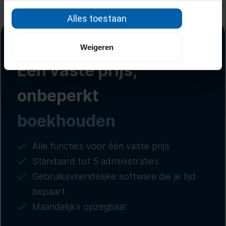
Alles toestaan
Weigeren
Eén vaste prijs,
onbeperkt
boekhouden
Alle functies voor één vaste prijs
Standaard tot 5 administraties
Gebruiksvriendelijke software die je tijd
bepaart
Maandelijks opzegbaar