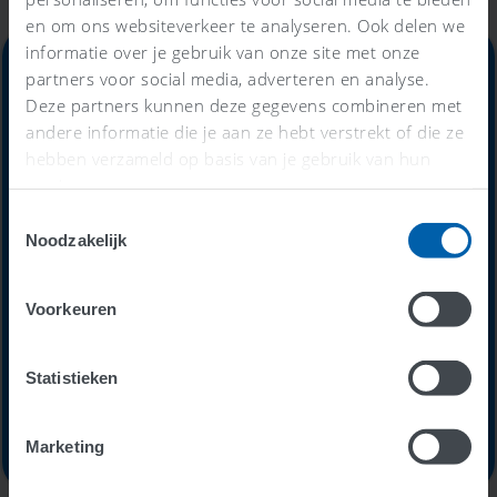
en om ons websiteverkeer te analyseren. Ook delen we
informatie over je gebruik van onze site met onze
partners voor social media, adverteren en analyse.
Deze partners kunnen deze gegevens combineren met
Alles-in-één-prijs
andere informatie die je aan ze hebt verstrekt of die ze
hebben verzameld op basis van je gebruik van hun
services.
59
€
Toestemmingsselectie
Noodzakelijk
per maand
Voorkeuren
Statistieken
Probeer nu 30 dagen gratis
Marketing