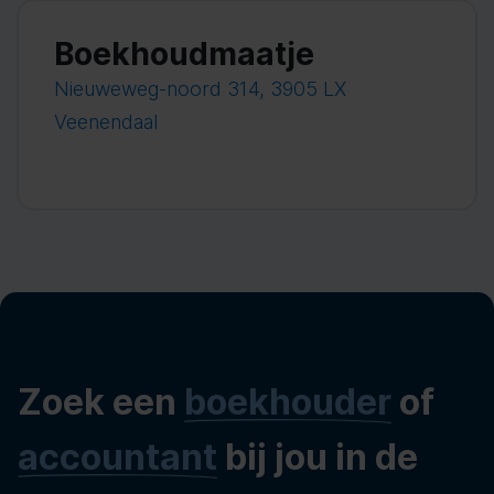
Boekhoudmaatje
Nieuweweg-noord 314, 3905 LX
Veenendaal
Zoek een
boekhouder
of
accountant
bij jou in de