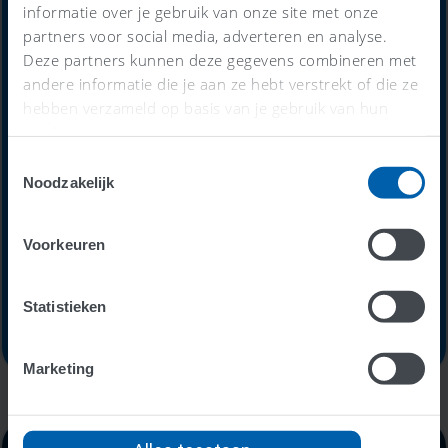
informatie over je gebruik van onze site met onze
partners voor social media, adverteren en analyse.
Alles-in-één-prijs
Deze partners kunnen deze gegevens combineren met
andere informatie die je aan ze hebt verstrekt of die ze
59
hebben verzameld op basis van je gebruik van hun
€
services.
Toestemmingsselectie
Noodzakelijk
per maand
Voorkeuren
Probeer nu 30 dagen gratis
Statistieken
Marketing