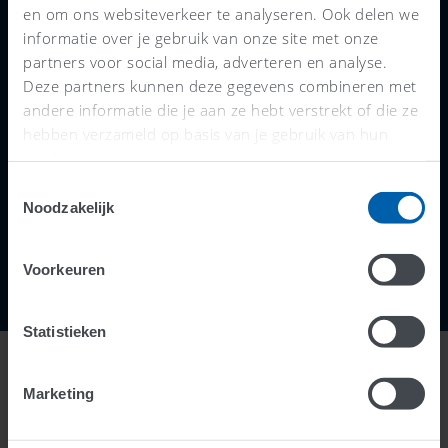
en om ons websiteverkeer te analyseren. Ook delen we
informatie over je gebruik van onze site met onze
Ruim 1.500 AFAS accountants, boekhouders
partners voor social media, adverteren en analyse.
en administratiekantoren staan klaar om je te
Deze partners kunnen deze gegevens combineren met
helpen met je administratie. Zo kun je slim
andere informatie die je aan ze hebt verstrekt of die ze
online boekhouden én profiteren van hun
hebben verzameld op basis van je gebruik van hun
services.
adviezen.
Toestemmingsselectie
Noodzakelijk
Voorkeuren
Statistieken
Marketing