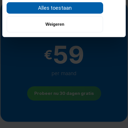
Alles toestaan
Weigeren
Alles-in-één-prijs
59
€
per maand
Probeer nu 30 dagen gratis