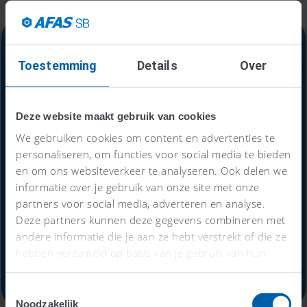
Toestemming
Details
Over
Alles-in-één-prijs
Deze website maakt gebruik van cookies
59
€
We gebruiken cookies om content en advertenties te
personaliseren, om functies voor social media te bieden
en om ons websiteverkeer te analyseren. Ook delen we
informatie over je gebruik van onze site met onze
per maand
partners voor social media, adverteren en analyse.
Deze partners kunnen deze gegevens combineren met
andere informatie die je aan ze hebt verstrekt of die ze
Probeer nu 30 dagen gratis
hebben verzameld op basis van je gebruik van hun
services.
Toestemmingsselectie
Noodzakelijk