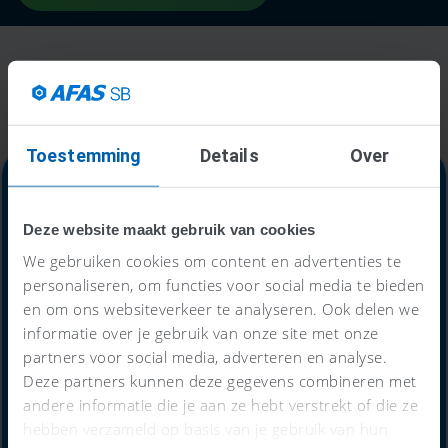
Toestemming
Details
Over
Deze website maakt gebruik van cookies
Alles-in-één-prijs
We gebruiken cookies om content en advertenties te
personaliseren, om functies voor social media te bieden
59
en om ons websiteverkeer te analyseren. Ook delen we
€
informatie over je gebruik van onze site met onze
partners voor social media, adverteren en analyse.
Deze partners kunnen deze gegevens combineren met
per maand
andere informatie die je aan ze hebt verstrekt of die ze
hebben verzameld op basis van je gebruik van hun