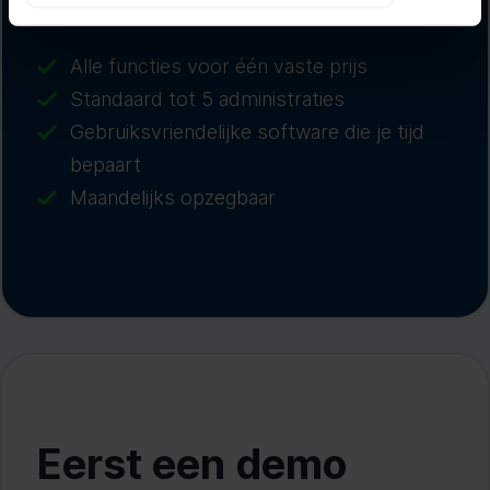
boekhouden
Alle functies voor één vaste prijs
Standaard tot 5 administraties
Gebruiksvriendelijke software die je tijd
bepaart
Maandelijks opzegbaar
Eerst een demo