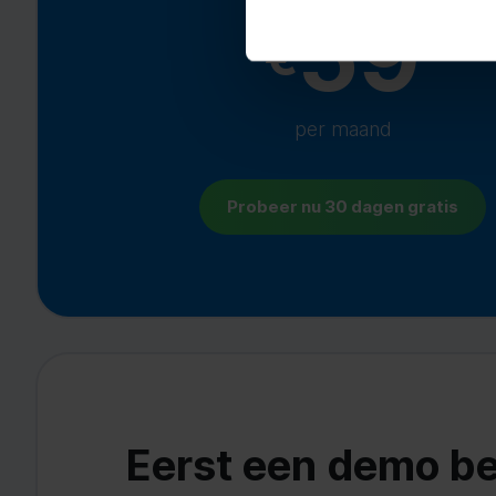
59
€
per maand
Probeer nu 30 dagen gratis
Eerst een demo be