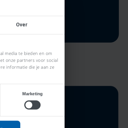
Over
ial media te bieden en om
et onze partners voor social
e informatie die je aan ze
Marketing
rijs,