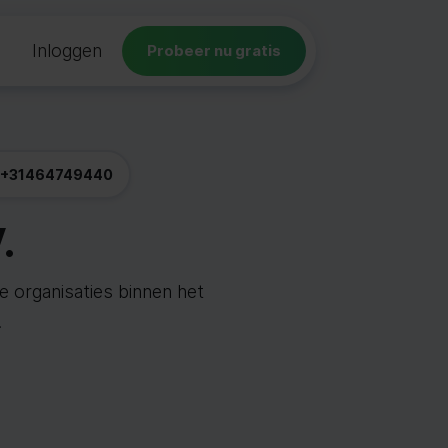
Inloggen
Probeer nu gratis
+31464749440
.
de organisaties binnen het
.