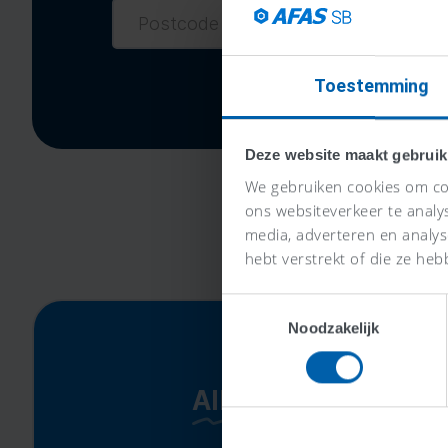
Toestemming
Deze website maakt gebruik
We gebruiken cookies om con
ons websiteverkeer te analy
media, adverteren en analy
hebt verstrekt of die ze heb
Toestemmingsselectie
Noodzakelijk
Alles-in-één-prijs