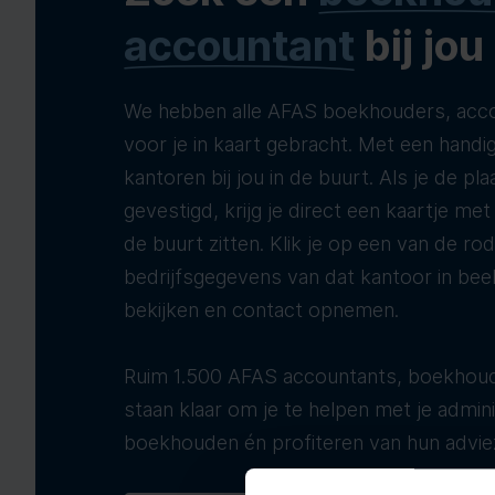
accountant
bij jou
We hebben alle AFAS boekhouders, acco
voor je in kaart gebracht. Met een handig
kantoren bij jou in de buurt. Als je de pla
gevestigd, krijg je direct een kaartje me
de buurt zitten. Klik je op een van de ro
bedrijfsgegevens van dat kantoor in bee
bekijken en contact opnemen.
Ruim 1.500 AFAS accountants, boekhoud
staan klaar om je te helpen met je adminis
boekhouden én profiteren van hun advie