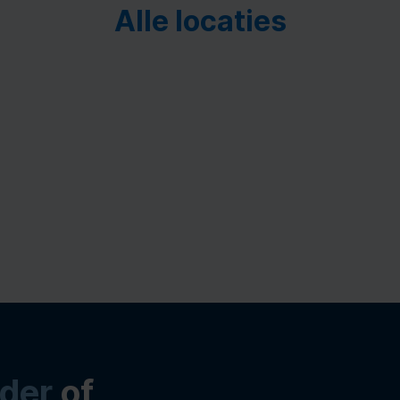
Alle locaties
der
of