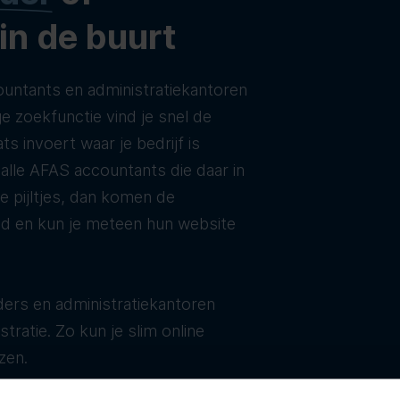
 in de buurt
untants en administratiekantoren
e zoekfunctie vind je snel de
ats invoert waar je bedrijf is
t alle AFAS accountants die daar in
de pijltjes, dan komen de
ld en kun je meteen hun website
ers en administratiekantoren
tratie. Zo kun je slim online
zen.