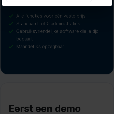
boekhouden
Alle functies voor één vaste prijs
Standaard tot 5 administraties
Gebruiksvriendelijke software die je tijd
bepaart
Maandelijks opzegbaar
Eerst een demo