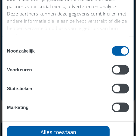
Alles-in-één-prijs
partners voor social media, adverteren en analyse.
Deze partners kunnen deze gegevens combineren met
59
andere informatie die je aan ze hebt verstrekt of die ze
€
hebben verzameld op basis van je gebruik van hun
services.
Toestemmingsselectie
Noodzakelijk
per maand
Voorkeuren
Probeer nu 30 dagen gratis
Statistieken
Marketing
Alles toestaan