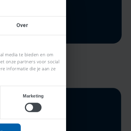
Over
ial media te bieden en om
et onze partners voor social
e informatie die je aan ze
Marketing
rijs,