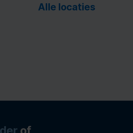
Alle locaties
der
of