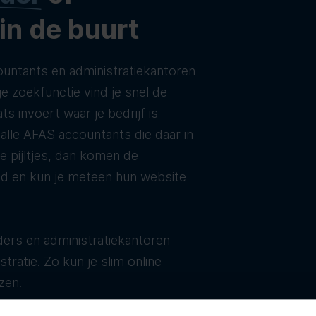
 in de buurt
untants en administratiekantoren
e zoekfunctie vind je snel de
ats invoert waar je bedrijf is
t alle AFAS accountants die daar in
de pijltjes, dan komen de
ld en kun je meteen hun website
ers en administratiekantoren
tratie. Zo kun je slim online
zen.