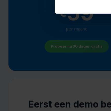
59
€
per maand
Probeer nu 30 dagen gratis
Eerst een demo be