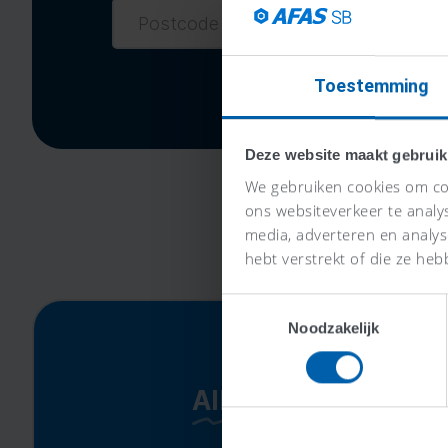
Toestemming
Deze website maakt gebruik
We gebruiken cookies om con
ons websiteverkeer te analy
media, adverteren en analy
hebt verstrekt of die ze heb
Toestemmingsselectie
Noodzakelijk
Alles-in-één-prijs