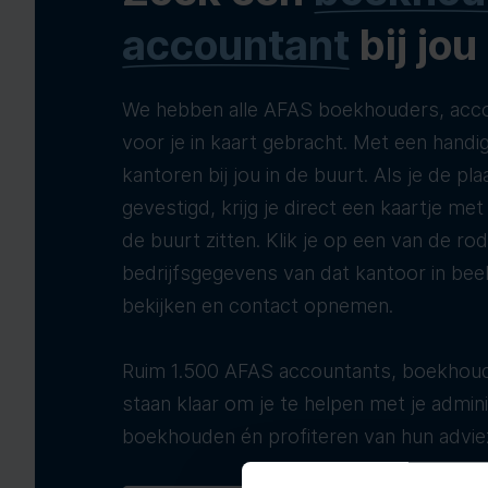
accountant
bij jou
We hebben alle AFAS boekhouders, acco
voor je in kaart gebracht. Met een handig
kantoren bij jou in de buurt. Als je de pla
gevestigd, krijg je direct een kaartje me
de buurt zitten. Klik je op een van de ro
bedrijfsgegevens van dat kantoor in bee
bekijken en contact opnemen.
Ruim 1.500 AFAS accountants, boekhoud
staan klaar om je te helpen met je adminis
boekhouden én profiteren van hun advie