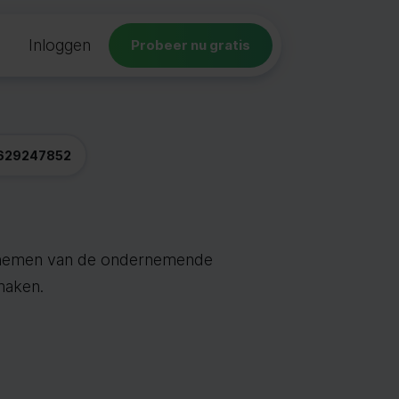
Inloggen
Probeer nu gratis
629247852
te nemen van de ondernemende
maken.