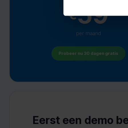
59
€
per maand
Probeer nu 30 dagen gratis
Eerst een demo be