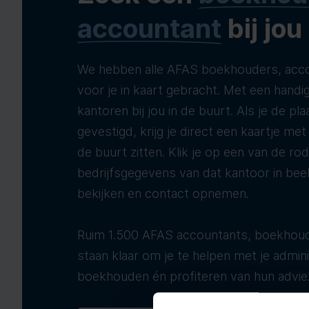
accountant
bij jou
We hebben alle AFAS boekhouders, acco
voor je in kaart gebracht. Met een handig
kantoren bij jou in de buurt. Als je de pla
gevestigd, krijg je direct een kaartje me
de buurt zitten. Klik je op een van de ro
bedrijfsgegevens van dat kantoor in bee
bekijken en contact opnemen.
Ruim 1.500 AFAS accountants, boekhoud
staan klaar om je te helpen met je adminis
boekhouden én profiteren van hun advie