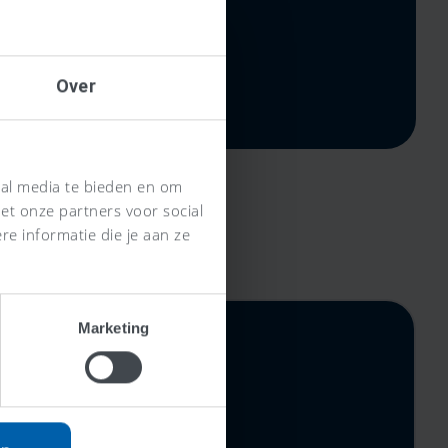
Over
ial media te bieden en om
et onze partners voor social
e informatie die je aan ze
Marketing
rijs,