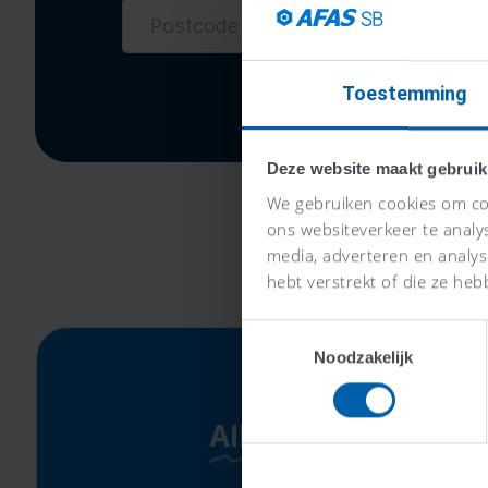
Toestemming
Deze website maakt gebruik
We gebruiken cookies om con
ons websiteverkeer te analy
media, adverteren en analy
hebt verstrekt of die ze heb
Toestemmingsselectie
Noodzakelijk
Alles-in-één-prijs