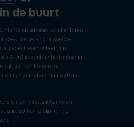
 in de buurt
untants en administratiekantoren
e zoekfunctie vind je snel de
ats invoert waar je bedrijf is
t alle AFAS accountants die daar in
de pijltjes, dan komen de
ld en kun je meteen hun website
ers en administratiekantoren
tratie. Zo kun je slim online
zen.