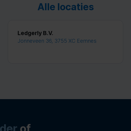
Alle locaties
Ledgerly B.V.
Jonneveen 36, 3755 XC Eemnes
der
of