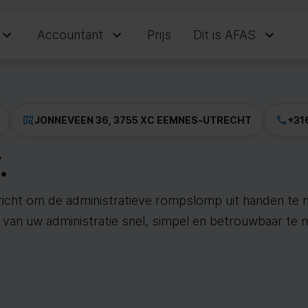
Accountant
Prijs
Dit is AFAS
JONNEVEEN 36, 3755 XC EEMNES
-
UTRECHT
+31
.
ericht om de administratieve rompslomp uit handen 
 van uw administratie snel, simpel en betrouwbaar te 