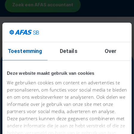
Toestemming
Details
Over
Deze website maakt gebruik van cookies
Alles-in-één-prijs
We gebruiken cookies om content en advertenties te
personaliseren, om functies voor social media te bieden
59
en om ons websiteverkeer te analyseren. Ook delen we
€
informatie over je gebruik van onze site met onze
partners voor social media, adverteren en analyse.
Deze partners kunnen deze gegevens combineren met
andere informatie die je aan ze hebt verstrekt of die ze
per maand
hebben verzameld op basis van je gebruik van hun