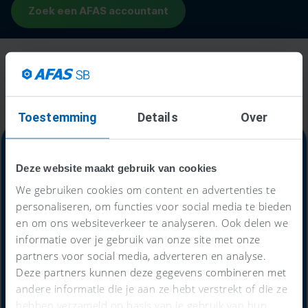
Toestemming
Details
Over
Deze website maakt gebruik van cookies
Alles-in-één-prijs
We gebruiken cookies om content en advertenties te
personaliseren, om functies voor social media te bieden
59
en om ons websiteverkeer te analyseren. Ook delen we
€
informatie over je gebruik van onze site met onze
partners voor social media, adverteren en analyse.
Deze partners kunnen deze gegevens combineren met
andere informatie die je aan ze hebt verstrekt of die ze
per maand
hebben verzameld op basis van je gebruik van hun