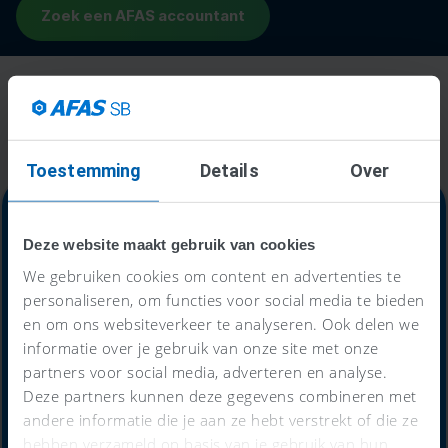
Toestemming
Details
Over
Deze website maakt gebruik van cookies
Alles-in-één-prijs
We gebruiken cookies om content en advertenties te
personaliseren, om functies voor social media te bieden
59
en om ons websiteverkeer te analyseren. Ook delen we
€
informatie over je gebruik van onze site met onze
partners voor social media, adverteren en analyse.
Deze partners kunnen deze gegevens combineren met
andere informatie die je aan ze hebt verstrekt of die ze
per maand
hebben verzameld op basis van je gebruik van hun