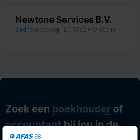
Newtone Services B.V.
Eindhovenseweg 126, 5582 HW Waalre
Zoek een
boekhouder
of
accountant
bij jou in de