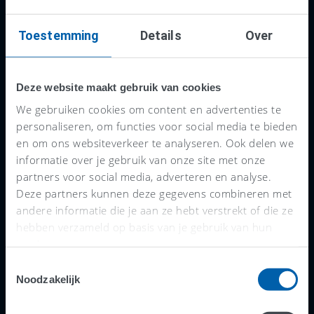
buurt
Toestemming
Details
Over
We hebben alle AFAS boekhouders,
accountants en administratiekantoren voor je
in kaart gebracht. Met een handige zoekfunctie
Deze website maakt gebruik van cookies
vind je snel de kantoren bij jou in de buurt. Als
We gebruiken cookies om content en advertenties te
personaliseren, om functies voor social media te bieden
je de plaats invoert waar je bedrijf is
en om ons websiteverkeer te analyseren. Ook delen we
gevestigd, krijg je direct een kaartje met alle
informatie over je gebruik van onze site met onze
AFAS accountants die daar in de buurt zitten.
partners voor social media, adverteren en analyse.
Klik je op een van de rode pijltjes, dan komen
Deze partners kunnen deze gegevens combineren met
andere informatie die je aan ze hebt verstrekt of die ze
de bedrijfsgegevens van dat kantoor in beeld
hebben verzameld op basis van je gebruik van hun
en kun je meteen hun website bekijken en
services.
contact opnemen.
Toestemmingsselectie
Noodzakelijk
Ruim 1.500 AFAS accountants, boekhouders