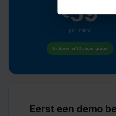
59
€
per maand
Probeer nu 30 dagen gratis
Eerst een demo be