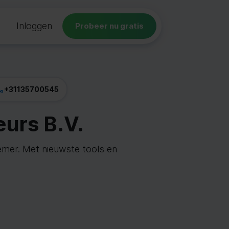
Inloggen
Probeer nu gratis
+31135700545
urs B.V.
emer. Met nieuwste tools en