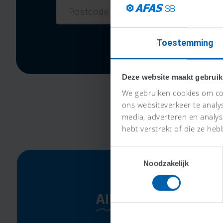
Toestemming
Deze website maakt gebruik
We gebruiken cookies om con
ons websiteverkeer te analy
media, adverteren en analy
hebt verstrekt of die ze heb
Toestemmingsselectie
Noodzakelijk
Alles-in-één-prijs