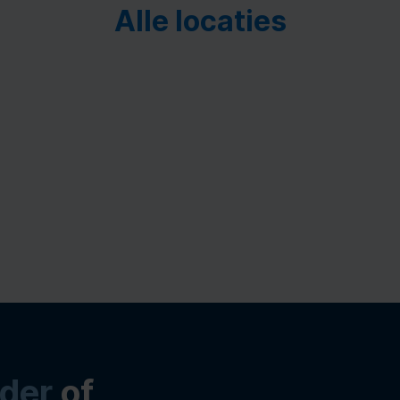
Alle locaties
der
of