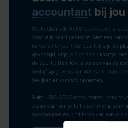
accountant
bij jou
We hebben alle AFAS boekhouders, acco
voor je in kaart gebracht. Met een handig
kantoren bij jou in de buurt. Als je de pla
gevestigd, krijg je direct een kaartje me
de buurt zitten. Klik je op een van de ro
bedrijfsgegevens van dat kantoor in bee
bekijken en contact opnemen.
Ruim 1.500 AFAS accountants, boekhoud
staan klaar om je te helpen met je adminis
boekhouden én profiteren van hun advie