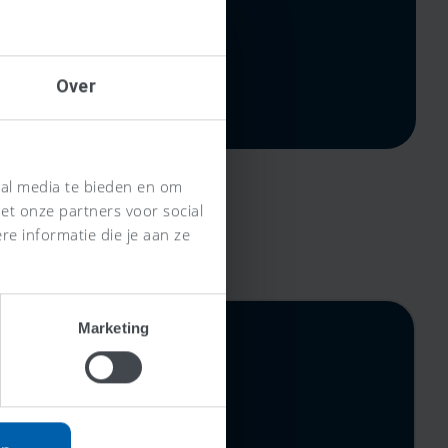
Over
ial media te bieden en om
et onze partners voor social
e informatie die je aan ze
Marketing
rijs,