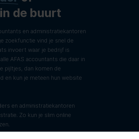
 in de buurt
untants en administratiekantoren
e zoekfunctie vind je snel de
ats invoert waar je bedrijf is
t alle AFAS accountants die daar in
de pijltjes, dan komen de
ld en kun je meteen hun website
ers en administratiekantoren
tratie. Zo kun je slim online
zen.