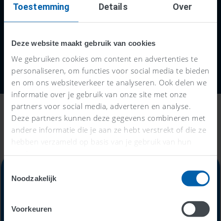
Toestemming
Details
Over
adviezen.
Deze website maakt gebruik van cookies
We gebruiken cookies om content en advertenties te
personaliseren, om functies voor social media te bieden
en om ons websiteverkeer te analyseren. Ook delen we
informatie over je gebruik van onze site met onze
partners voor social media, adverteren en analyse.
Deze partners kunnen deze gegevens combineren met
andere informatie die je aan ze hebt verstrekt of die ze
hebben verzameld op basis van je gebruik van hun
services.
Toestemmingsselectie
Noodzakelijk
Alles-in-één-prijs
Voorkeuren