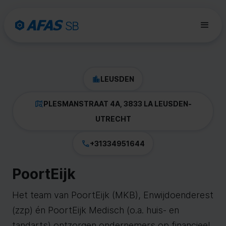
LEUSDEN
PLESMANSTRAAT 4A, 3833 LA LEUSDEN
-
UTRECHT
+31334951644
PoortEijk
Het team van PoortEijk (MKB), Enwijdoenderest
(zzp) én PoortEijk Medisch (o.a. huis- en
tandarts) ontzorgen ondernemers op financieel