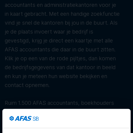
accountants en administratiekantoren voor je
in kaart gebracht. Met een handige zoekfunctie
vind je snel de kantoren bij jou in de buurt. Als
je de plaats invoert waar je bedrijf is
gevestigd, krijg je direct een kaartje met alle
AFAS accountants die daar in de buurt zitten.
Klik je op een van de rode pijltjes, dan komen
de bedrijfsgegevens van dat kantoor in beeld
en kun je meteen hun website bekijken en
contact opnemen.
Ruim 1.500 AFAS accountants, boekhouders
en administratiekantoren staan klaar om je te
helpen met je administratie. Zo kun je slim
online boekhouden én profiteren van hun