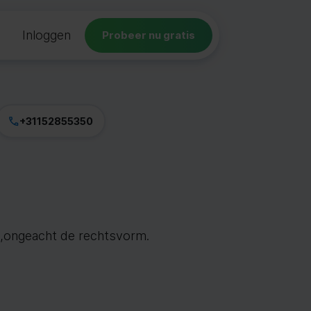
Inloggen
Probeer nu gratis
+31152855350
jf ,ongeacht de rechtsvorm.