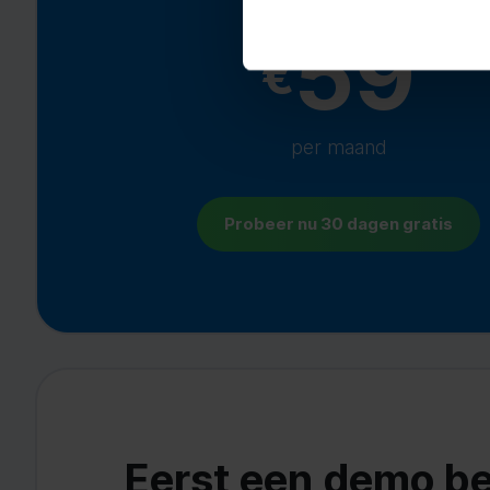
59
€
per maand
Probeer nu 30 dagen gratis
Eerst een demo be