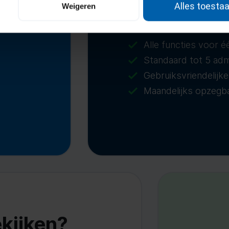
Alles toesta
Weigeren
onbeperk
Alle functies voor é
Standaard tot 5 adm
Gebruiksvriendelijke
Maandelijks opzegb
kijken?