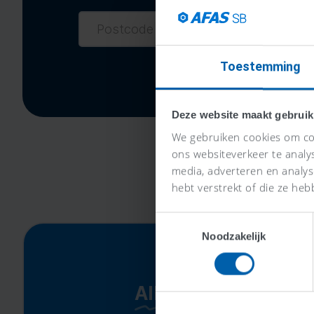
Toestemming
Deze website maakt gebruik
We gebruiken cookies om con
ons websiteverkeer te analy
media, adverteren en analy
hebt verstrekt of die ze heb
Toestemmingsselectie
Noodzakelijk
Alles-in-één-prijs