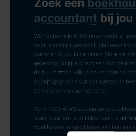
Zoek een
boekhou
accountant
bij jou
We hebben alle AFAS boekhouders, acco
voor je in kaart gebracht. Met een handig
kantoren bij jou in de buurt. Als je de pla
gevestigd, krijg je direct een kaartje me
de buurt zitten. Klik je op een van de ro
bedrijfsgegevens van dat kantoor in bee
bekijken en contact opnemen.
Ruim 1.500 AFAS accountants, boekhoud
staan klaar om je te helpen met je adminis
boekhouden én profiteren van hun advie