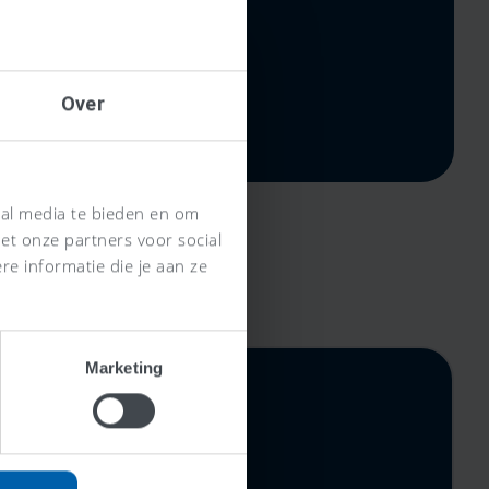
Over
ial media te bieden en om
et onze partners voor social
e informatie die je aan ze
Marketing
rijs,