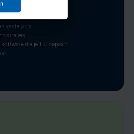
an
t
boekhouden
én vaste prijs
inistraties
 software die je tijd bepaart
aar