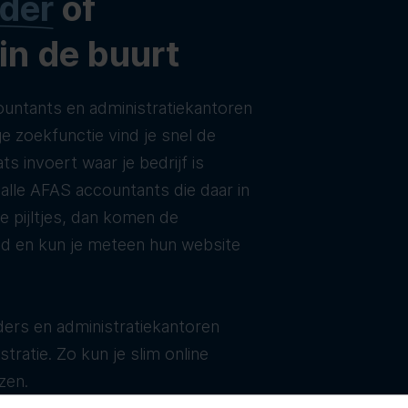
der
of
 in de buurt
untants en administratiekantoren
e zoekfunctie vind je snel de
ats invoert waar je bedrijf is
t alle AFAS accountants die daar in
de pijltjes, dan komen de
ld en kun je meteen hun website
ers en administratiekantoren
tratie. Zo kun je slim online
zen.