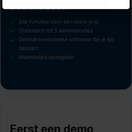
boekhouden
Alle functies voor één vaste prijs
Standaard tot 5 administraties
Gebruiksvriendelijke software die je tijd
bepaart
Maandelijks opzegbaar
Eerst een demo