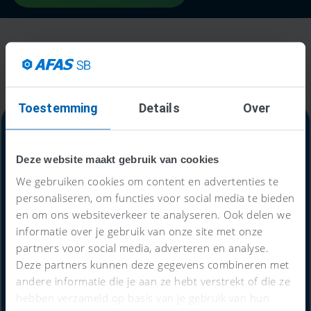
Toestemming
Details
Over
Deze website maakt gebruik van cookies
Alles-in-één-prijs
We gebruiken cookies om content en advertenties te
personaliseren, om functies voor social media te bieden
59
en om ons websiteverkeer te analyseren. Ook delen we
€
informatie over je gebruik van onze site met onze
partners voor social media, adverteren en analyse.
Deze partners kunnen deze gegevens combineren met
per maand
andere informatie die je aan ze hebt verstrekt of die ze
hebben verzameld op basis van je gebruik van hun