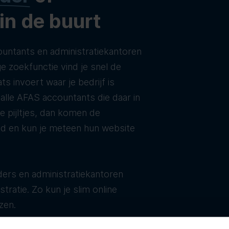
 in de buurt
untants en administratiekantoren
e zoekfunctie vind je snel de
ats invoert waar je bedrijf is
t alle AFAS accountants die daar in
de pijltjes, dan komen de
ld en kun je meteen hun website
ers en administratiekantoren
tratie. Zo kun je slim online
zen.