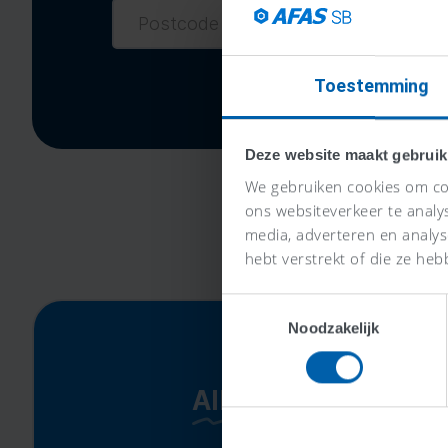
Toestemming
Deze website maakt gebruik
We gebruiken cookies om con
ons websiteverkeer te analy
media, adverteren en analy
hebt verstrekt of die ze heb
Toestemmingsselectie
Noodzakelijk
Alles-in-één-prijs