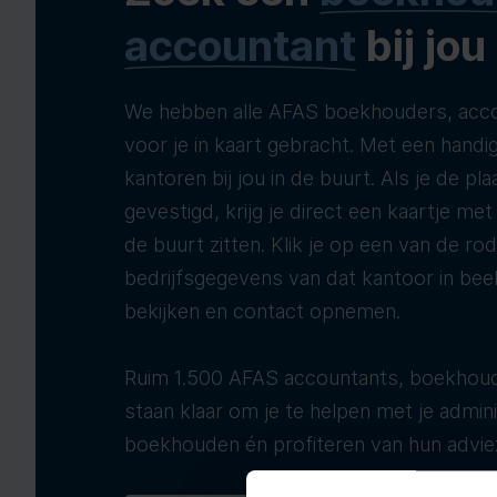
accountant
bij jou
We hebben alle AFAS boekhouders, acco
voor je in kaart gebracht. Met een handig
kantoren bij jou in de buurt. Als je de pla
gevestigd, krijg je direct een kaartje me
de buurt zitten. Klik je op een van de ro
bedrijfsgegevens van dat kantoor in bee
bekijken en contact opnemen.
Ruim 1.500 AFAS accountants, boekhoud
staan klaar om je te helpen met je adminis
boekhouden én profiteren van hun advie