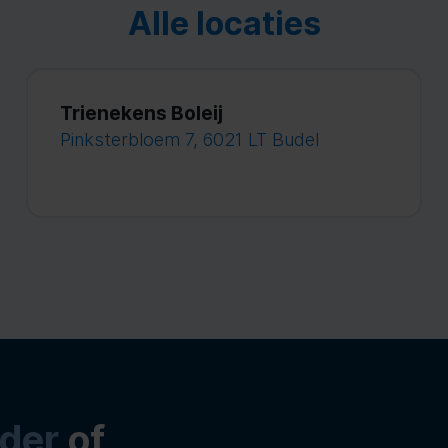
Alle locaties
Trienekens Boleij
Pinksterbloem 7, 6021 LT Budel
der
of