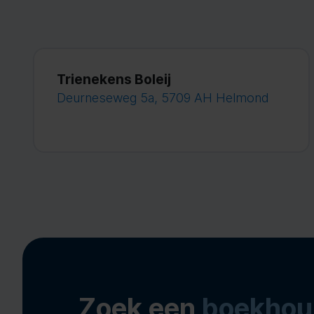
Trienekens Boleij
Deurneseweg 5a, 5709 AH Helmond
Zoek een
boekhou