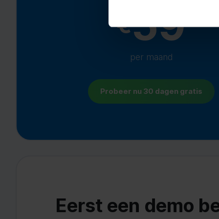
59
€
per maand
Probeer nu 30 dagen gratis
Eerst een demo be