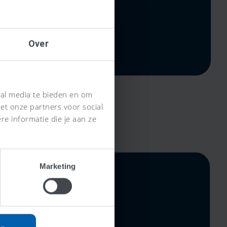
Over
ial media te bieden en om
et onze partners voor social
e informatie die je aan ze
Marketing
rijs,