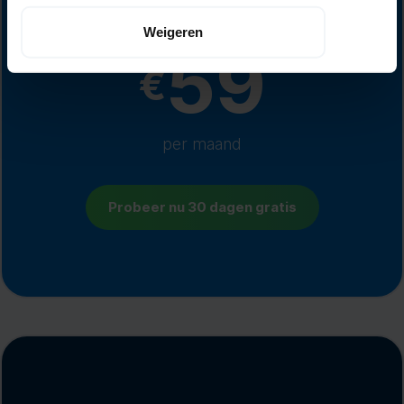
Alles-in-één-prijs
Weigeren
59
€
per maand
Probeer nu 30 dagen gratis