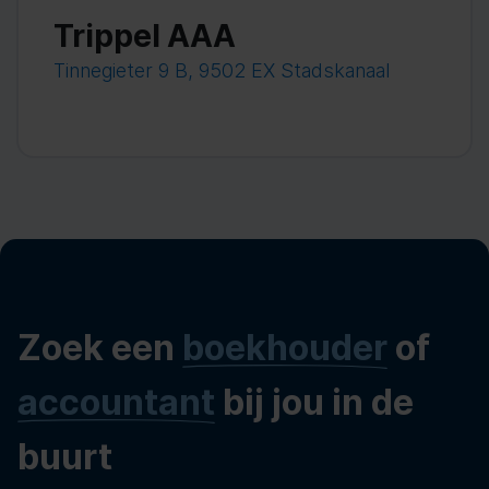
Trippel AAA
Tinnegieter 9 B, 9502 EX Stadskanaal
Zoek een
boekhouder
of
accountant
bij jou in de
buurt