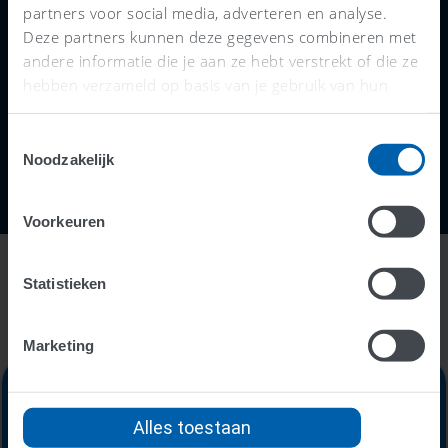
helpen met je administratie. Zo kun je slim
partners voor social media, adverteren en analyse.
online boekhouden én profiteren van hun
Deze partners kunnen deze gegevens combineren met
andere informatie die je aan ze hebt verstrekt of die ze
adviezen.
hebben verzameld op basis van je gebruik van hun
services.
Toestemmingsselectie
Noodzakelijk
Voorkeuren
Statistieken
Marketing
Alles toestaan