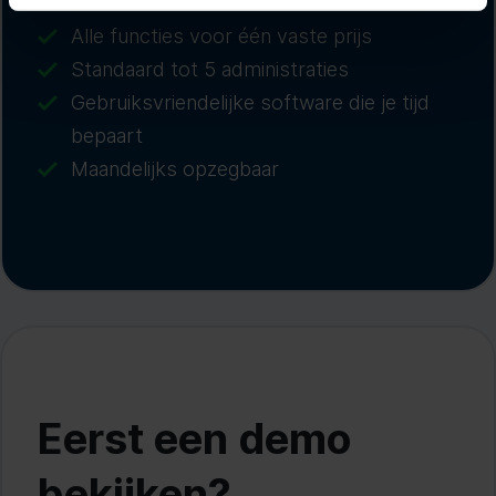
Alle functies voor één vaste prijs
Standaard tot 5 administraties
Gebruiksvriendelijke software die je tijd
bepaart
Maandelijks opzegbaar
Eerst een demo
bekijken?