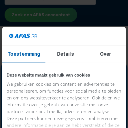
Toestemming
Details
Over
Deze website maakt gebruik van cookies
We gebruiken cookies om content en advertenties te
Alles-in-één-prijs
personaliseren, om functies voor social media te bieden
en om ons websiteverkeer te analyseren. Ook delen we
59
informatie over je gebruik van onze site met onze
€
partners voor social media, adverteren en analyse.
Deze partners kunnen deze gegevens combineren met
andere informatie die je aan ze hebt verstrekt of die ze