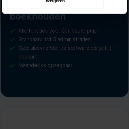
onbeperkt
Weigeren
boekhouden
Alle functies voor één vaste prijs
Standaard tot 5 administraties
Gebruiksvriendelijke software die je tijd
bepaart
Maandelijks opzegbaar