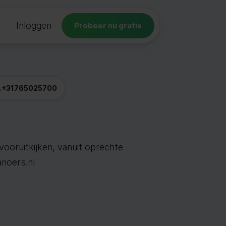
Inloggen
Probeer nu gratis
+31765025700
ooruitkijken, vanuit oprechte
noers.nl