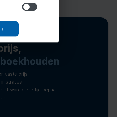
an
rijs,
t
boekhouden
én vaste prijs
inistraties
 software die je tijd bepaart
aar