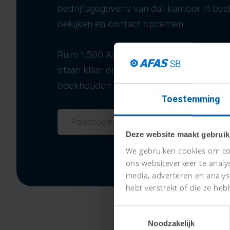
bedrijfsgegevens van dat kantoor in bee
bekijken en contact opnemen.
Ruim 1.500 AFAS accountants, boekhoud
staan klaar om je te helpen met je adminis
boekhouden én profiteren van hun advie
Toestemming
Deze website maakt gebruik
We gebruiken cookies om con
ons websiteverkeer te analy
media, adverteren en analy
hebt verstrekt of die ze heb
Toestemmingsselectie
Noodzakelijk