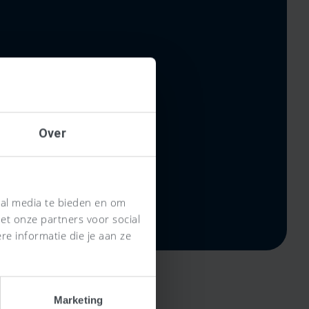
Over
ial media te bieden en om
et onze partners voor social
e informatie die je aan ze
Marketing