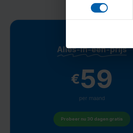
Alles-in-één-prijs
59
€
per maand
Probeer nu 30 dagen gratis