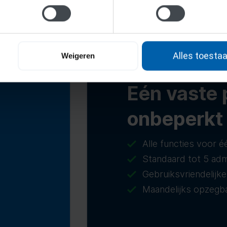
Alles toesta
Weigeren
Eén vaste p
onbeperk
Alle functies voor é
Standaard tot 5 adm
Gebruiksvriendelijke
Maandelijks opzegb