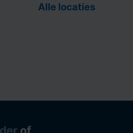
Alle locaties
der
of