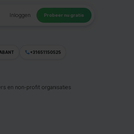
Inloggen
Probeer nu gratis
ABANT
+31651150525
s en non-profit organisaties