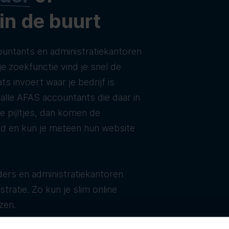
 in de buurt
untants en administratiekantoren
e zoekfunctie vind je snel de
ats invoert waar je bedrijf is
t alle AFAS accountants die daar in
de pijltjes, dan komen de
ld en kun je meteen hun website
ers en administratiekantoren
tratie. Zo kun je slim online
zen.