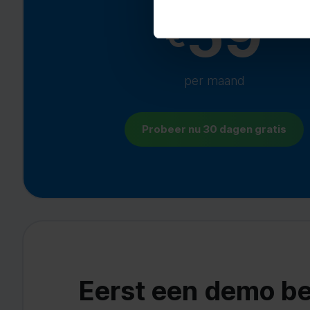
59
€
per maand
Probeer nu 30 dagen gratis
Eerst een demo be