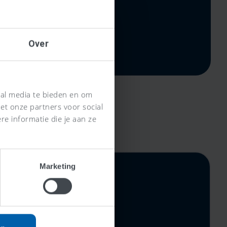
Over
ial media te bieden en om
et onze partners voor social
e informatie die je aan ze
Marketing
rijs,