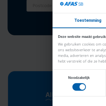
Toestemming
Deze website maakt gebruik
We gebruiken cookies om con
ons websiteverkeer te analy
media, adverteren en analy
hebt verstrekt of die ze heb
Toestemmingsselectie
Noodzakelijk
Alles-in-één-prijs