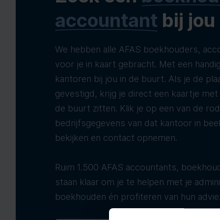
accountant
bij jou
We hebben alle AFAS boekhouders, acco
voor je in kaart gebracht. Met een handig
kantoren bij jou in de buurt. Als je de pla
gevestigd, krijg je direct een kaartje me
de buurt zitten. Klik je op een van de ro
bedrijfsgegevens van dat kantoor in bee
bekijken en contact opnemen.
Ruim 1.500 AFAS accountants, boekhoud
staan klaar om je te helpen met je adminis
boekhouden én profiteren van hun advie