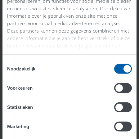
personaliseren, om functies voor social media te bieden
en om ons websiteverkeer te analyseren. Ook delen we
Forfaitair Tarief vs Geen Buitenlands
informatie over je gebruik van onze site met onze
Tarief: Wat Betekent Het?
partners voor social media, adverteren en analyse.
Lees meer >
Deze partners kunnen deze gegevens combineren met
andere informatie die je aan ze hebt verstrekt of die ze
hebben verzameld op basis van je gebruik van hun
services.
Toestemmingsselectie
Noodzakelijk
Voorkeuren
Statistieken
0% BTW vs Geen BTW: Wat is het
Marketing
Verschil?