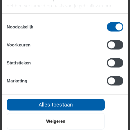
hebben verzameld op basis van je gebruik van hun
services.
Wat is een intracommunautaire
Toestemmingsselectie
levering (ICL)?
Noodzakelijk
Lees meer >
Voorkeuren
Statistieken
Marketing
Alles toestaan
Weigeren
Wat is consolidatie?
Lees meer >