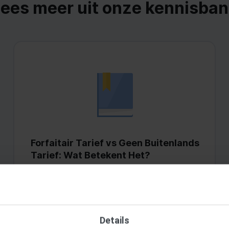
ees meer uit onze kennisba
Forfaitair Tarief vs Geen Buitenlands
Tarief: Wat Betekent Het?
Lees meer >
Details