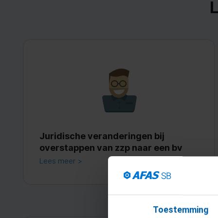
L
Juridische veranderingen bij
overstappen van zzp naar een bv
Lees meer >
Toestemming