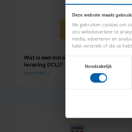
Deze website maakt gebruik
We gebruiken cookies om con
ons websiteverkeer te analy
media, adverteren en analy
hebt verstrekt of die ze heb
Wat is een intracommunautaire
Toestemmingsselectie
levering (ICL)?
Noodzakelijk
Lees meer >