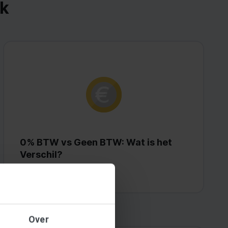
nk
0% BTW vs Geen BTW: Wat is het
Verschil?
Lees meer >
Over