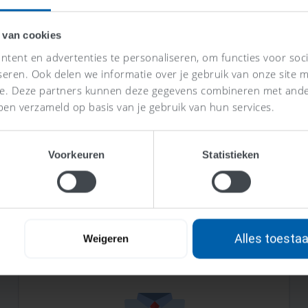
 van cookies
tent en advertenties te personaliseren, om functies voor soc
seren. Ook delen we informatie over je gebruik van onze site m
se. Deze partners kunnen deze gegevens combineren met ander
ben verzameld op basis van je gebruik van hun services.
Wat is consolidatie?
Lees meer >
Voorkeuren
Statistieken
Alles toesta
Weigeren