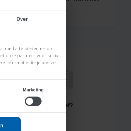
Verschil?
Lees meer >
Over
ial media te bieden en om
et onze partners voor social
e informatie die je aan ze
Marketing
Wat is een vrachtbrief?
Lees meer >
an