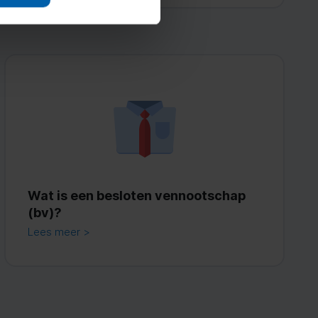
Wat is een besloten vennootschap
(bv)?
Lees meer >