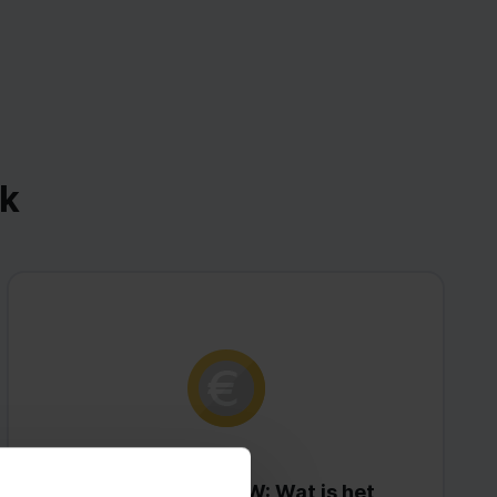
nk
0% BTW vs Geen BTW: Wat is het