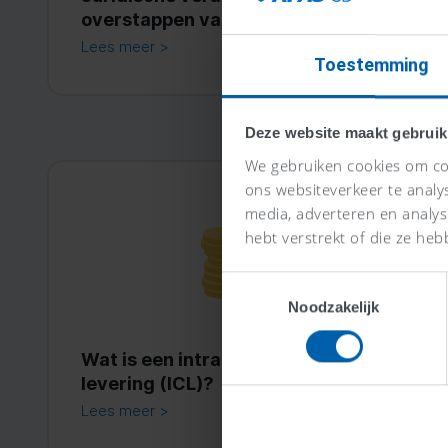
overstappen van zzp naar een bv
Lees meer >
Toestemming
Deze website maakt gebruik
We gebruiken cookies om con
ons websiteverkeer te analy
media, adverteren en analy
hebt verstrekt of die ze heb
Toestemmingsselectie
Noodzakelijk
Wat is een intracommunautaire
levering (ICL)?
Lees meer >