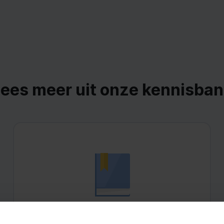
ees meer uit onze kennisba
Forfaitair Tarief vs Geen Buitenlands