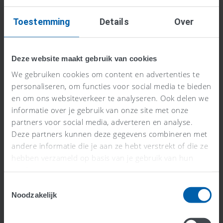
Toestemming
Details
Over
Deze website maakt gebruik van cookies
We gebruiken cookies om content en advertenties te
Lees meer uit onze
personaliseren, om functies voor social media te bieden
kennisbank
en om ons websiteverkeer te analyseren. Ook delen we
informatie over je gebruik van onze site met onze
partners voor social media, adverteren en analyse.
Deze partners kunnen deze gegevens combineren met
andere informatie die je aan ze hebt verstrekt of die ze
hebben verzameld op basis van je gebruik van hun
services.
Toestemmingsselectie
Noodzakelijk