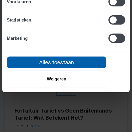
Voorkeuren
Juridische veranderingen bij
overstappen van zzp naar een bv
Lees meer >
Statistieken
Marketing
Alles toestaan
Weigeren
Forfaitair Tarief vs Geen Buitenlands
Tarief: Wat Betekent Het?
Lees meer >