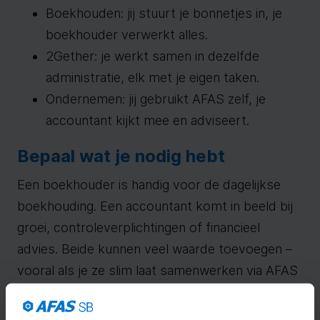
Boekhouden: jij stuurt je bonnetjes in, je
boekhouder verwerkt alles.
2Gether: je werkt samen in dezelfde
administratie, elk met je eigen taken.
Ondernemen: jij gebruikt AFAS zelf, je
accountant kijkt mee en adviseert.
Bepaal wat je nodig hebt
Een boekhouder is handig voor de dagelijkse
boekhouding. Een accountant komt in beeld bij
groei, controleverplichtingen of financieel
advies. Beide kunnen veel waarde toevoegen –
vooral als je ze slim laat samenwerken via AFAS
SB.