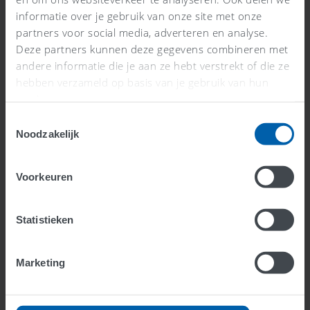
Tarief: Wat Betekent Het?
informatie over je gebruik van onze site met onze
Lees meer >
partners voor social media, adverteren en analyse.
Deze partners kunnen deze gegevens combineren met
andere informatie die je aan ze hebt verstrekt of die ze
hebben verzameld op basis van je gebruik van hun
services.
Toestemmingsselectie
Noodzakelijk
Voorkeuren
Statistieken
0% BTW vs Geen BTW: Wat is het
Verschil?
Marketing
Lees meer >