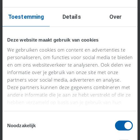
Toestemming
Details
Over
Deze website maakt gebruik van cookies
We gebruiken cookies om content en advertenties te
personaliseren, om functies voor social media te bieden
en om ons websiteverkeer te analyseren. Ook delen we
informatie over je gebruik van onze site met onze
partners voor social media, adverteren en analyse.
Deze partners kunnen deze gegevens combineren met
andere informatie die je aan ze hebt verstrekt of die ze
0% BTW vs Geen BTW: Wat is het
hebben verzameld op basis van je gebruik van hun
Verschil?
services.
Lees meer >
Toestemmingsselectie
Noodzakelijk