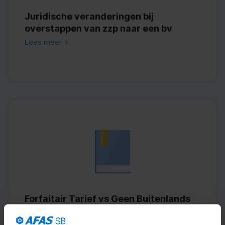
Juridische veranderingen bij
overstappen van zzp naar een bv
Lees meer >
Forfaitair Tarief vs Geen Buitenlands
Tarief: Wat Betekent Het?
Lees meer >