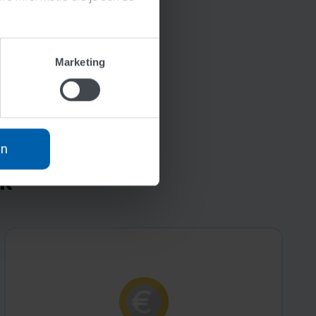
at je vermogen om
alert!
Marketing
an
nk