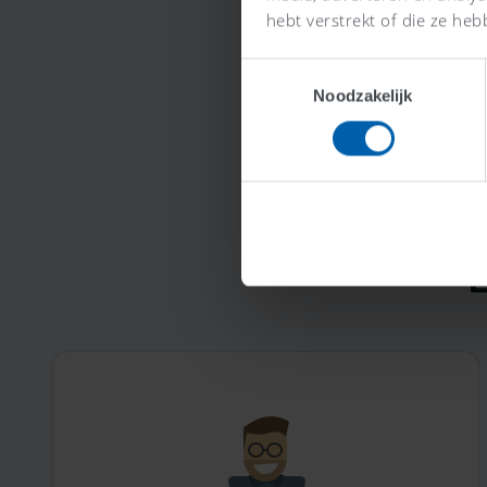
hebt verstrekt of die ze heb
gevoeliger voo
op korte termijn
Toestemmingsselectie
Noodzakelijk
L