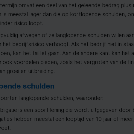
e termijn omvat een deel van het geleende bedrag plus 
 is meestal lager dan die op kortlopende schulden, o
nder risico loopt.
gvuldig afwegen of ze langlopende schulden willen aa
et bedrijfsrisico verhoogt. Als het bedrijf niet in staa
doen, kan het failliet gaan. Aan de andere kant kan het
ook voordelen bieden, zoals het vergroten van de financ
n groei en uitbreiding.
opende schulden
e soorten langlopende schulden, waaronder:
obligatie is een soort lening die wordt uitgegeven door 
gaties hebben meestal een looptijd van 10 jaar of mee
voet.