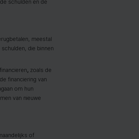
nde schulden en de
erugbetalen, meestal
e schulden, die binnen
financieren
,
zoals de
e financiering van
angaan om hun
nemen van nieuwe
aandelijks of