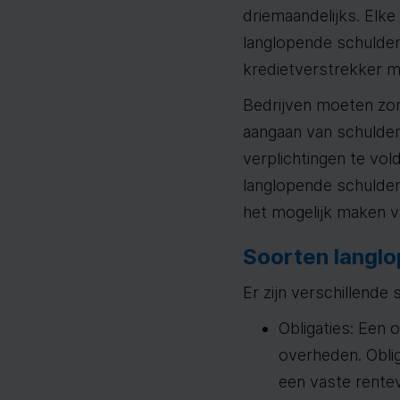
driemaandelijks. Elk
langlopende schulden
kredietverstrekker mi
Bedrijven moeten zor
aangaan van schulden h
verplichtingen te vol
langlopende schulden 
het mogelijk maken va
Soorten langl
Er zijn verschillend
Obligaties: Een 
overheden. Obli
een vaste rente