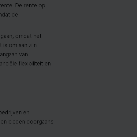
rente. De rente op
mdat de
ngaan
,
omdat het
t is om aan zijn
 aangaan van
iële flexibiliteit en
bedrijven en
r en bieden doorgaans