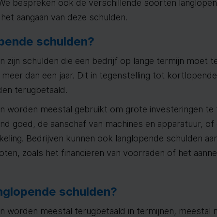
f. We bespreken ook de verschillende soorten langlope
 het aangaan van deze schulden.
opende schulden?
 zijn schulden die een bedrijf op lange termijn moet t
meer dan een jaar. Dit in tegenstelling tot kortlopend
en terugbetaald.
 worden meestal gebruikt om grote investeringen te 
d goed, de aanschaf van machines en apparatuur, of d
keling. Bedrijven kunnen ook langlopende schulden a
roten, zoals het financieren van voorraden of het aan
nglopende schulden?
 worden meestal terugbetaald in termijnen, meestal m