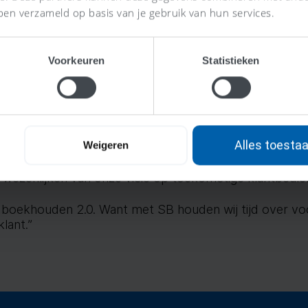
ben verzameld op basis van je gebruik van hun services.
.0
Voorkeuren
Statistieken
enlijk zelf de samenwerking met AFAS? “Wat ik heel pret
ren er veelal nog dezelfde dag een reactie komt en he
 wordt opgelost. En dat suggesties voor productverbe
 denk dat het pakket inmiddels zo volwassen is dat h
Alles toesta
Weigeren
’s en fiscale eenheden voor de btw kan bedienen. Het
erwezenlijken van onze visie op toekomstige klantbedien
t boekhouden 2.0. Want met SB houden wij tijd over vo
lant.”