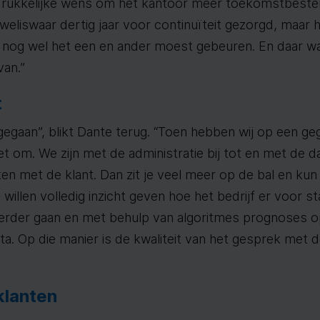
itdrukkelijke wens om het kantoor meer toekomstbeste
weliswaar dertig jaar voor continuïteit gezorgd, maar 
nog wel het een en ander moest gebeuren. En daar w
van.”
t
r gegaan”, blikt Dante terug. “Toen hebben wij op een
t om. We zijn met de administratie bij tot en met de 
ken met de klant. Dan zit je veel meer op de bal en ku
 willen volledig inzicht geven hoe het bedrijf er voor s
verder gaan en met behulp van algoritmes prognoses o
ta. Op die manier is de kwaliteit van het gesprek met d
klanten