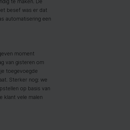
ndig te maken. De
het besef was er dat
as automatisering een
 gegeven moment
dag van gisteren om
n je toegevoegde
taat. Sterker nog: we
pstellen op basis van
e klant vele malen