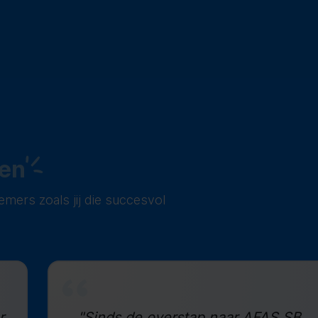
en
emers zoals jij die succesvol
r
"Sinds de overstap naar AFAS SB