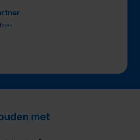
rtner
rhoek
houden met