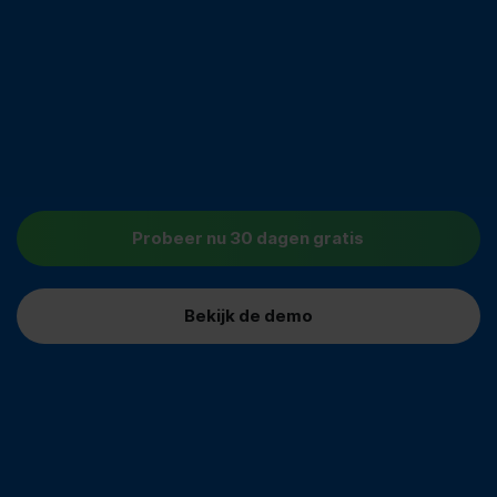
Probeer nu 30 dagen gratis
Bekijk de demo
14.000+ Nederlandse organisaties werken al met AFAS