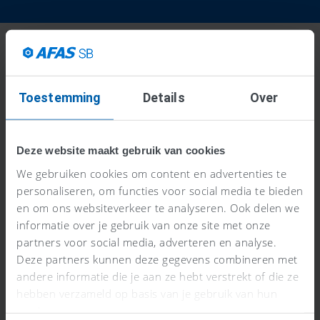
KOPPELINGEN
Toestemming
Details
Over
Koppel je favoriete
software
Deze website maakt gebruik van cookies
en automatiseer
We gebruiken cookies om content en advertenties te
personaliseren, om functies voor social media te bieden
Veel softwareleveranciers hebben een
en om ons websiteverkeer te analyseren. Ook delen we
standaardkoppeling ontwikkeld met AFAS. Zo ben je
informatie over je gebruik van onze site met onze
ervan verzekerd dat deze getest is op de werking
partners voor social media, adverteren en analyse.
Deze partners kunnen deze gegevens combineren met
en veiligheid, onderhouden wordt én is
andere informatie die je aan ze hebt verstrekt of die ze
gecertificeerd door AFAS.
hebben verzameld op basis van je gebruik van hun
services.
Bekijk alle koppelingen