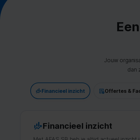
Een
Jouw organisat
dan 
Financieel inzicht
Offertes & Fa
Financieel inzicht
Met AFAS SB heb je altijd actueel inzicht i