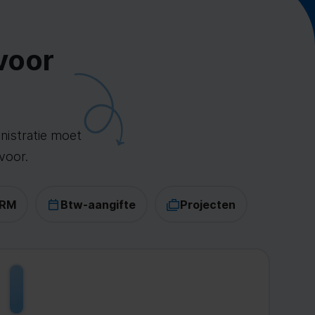
voor
inistratie moet
voor.
RM
Btw-aangifte
Projecten