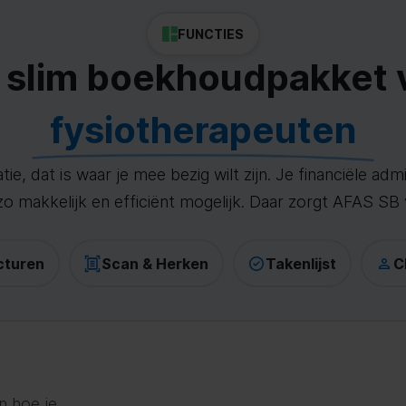
FUNCTIES
 slim boekhoudpakket 
fysiotherapeuten
ie, dat is waar je mee bezig wilt zijn. Je financiële adm
zo makkelijk en efficiënt mogelijk. Daar zorgt AFAS SB 
cturen
Scan & Herken
Takenlijst
C
n hoe je