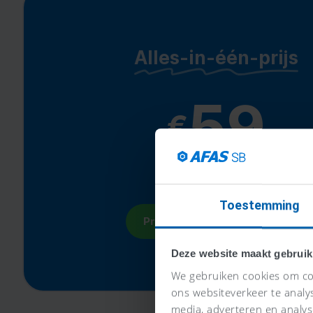
Alles-in-één-prijs
59
€
per maand
Toestemming
Probeer nu 30 dagen gratis
Deze website maakt gebruik
We gebruiken cookies om con
ons websiteverkeer te analy
media, adverteren en analy