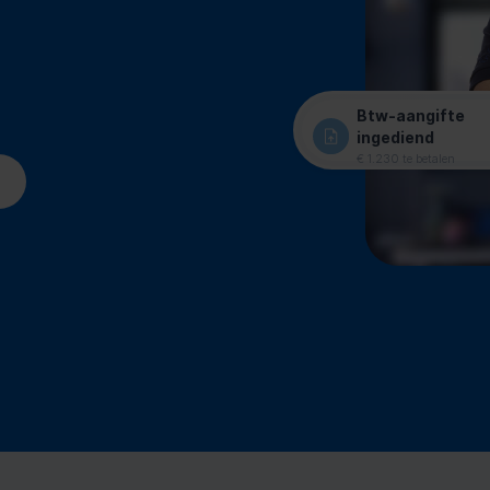
Btw-aangifte
ingediend
€ 1.230 te betalen
n al met AFAS