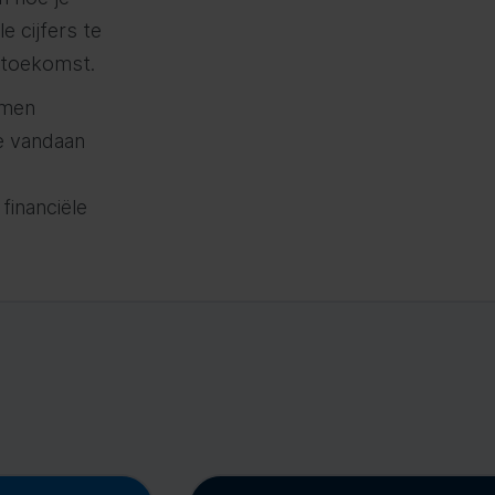
le cijfers te
 toekomst.
amen
ze vandaan
 financiële