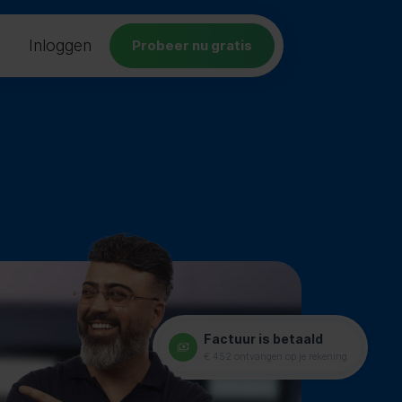
Inloggen
Probeer nu gratis
Factuur is betaald
€ 452 ontvangen op je rekening