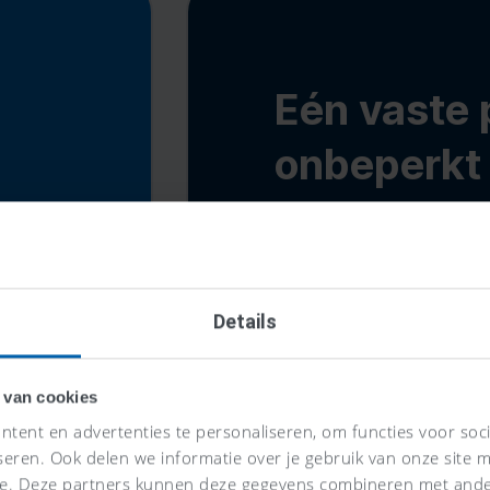
Eén vaste p
onbeperk
Alle functies voor é
Standaard tot 5 adm
Gebruiksvriendelijke
Maandelijks opzegb
Details
 van cookies
tent en advertenties te personaliseren, om functies voor soc
seren. Ook delen we informatie over je gebruik van onze site m
se. Deze partners kunnen deze gegevens combineren met ander