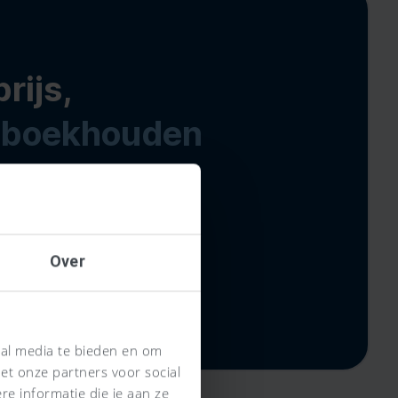
rijs,
t
boekhouden
én vaste prijs
inistraties
 software die je tijd bepaart
aar
Over
ial media te bieden en om
et onze partners voor social
e informatie die je aan ze