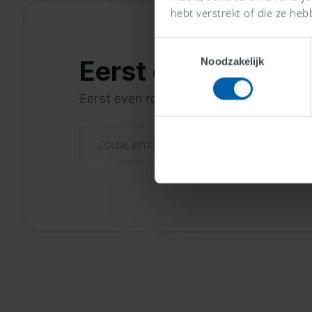
hebt verstrekt of die ze heb
Toestemmingsselectie
Eerst een demo be
Noodzakelijk
Eerst even rondkijken hoe het werkt? Dat