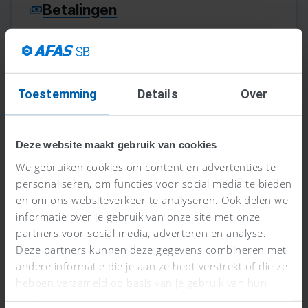
Betalingen
AFAS SB helpt je met het eenvoudig doen
van al je betalingen.
Toestemming
Details
Over
Factuur maken
Deze website maakt gebruik van cookies
Een nieuwe factuur maken? Zo gebeurd
We gebruiken cookies om content en advertenties te
personaliseren, om functies voor social media te bieden
met AFAS SB!
en om ons websiteverkeer te analyseren. Ook delen we
informatie over je gebruik van onze site met onze
partners voor social media, adverteren en analyse.
Deze partners kunnen deze gegevens combineren met
andere informatie die je aan ze hebt verstrekt of die ze
Offertes
hebben verzameld op basis van je gebruik van hun
Maak professionele offertes in minuten en
services.