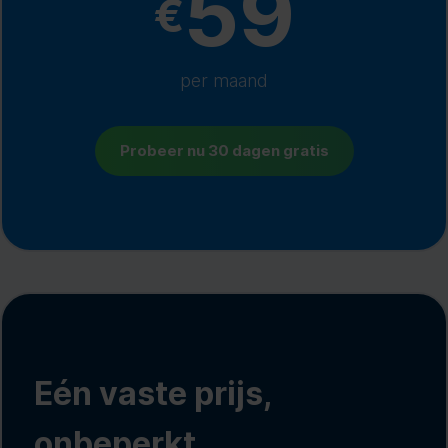
59
€
per maand
Probeer nu 30 dagen gratis
Eén vaste prijs,
onbeperkt